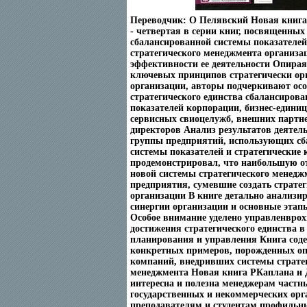
Переводчик: О Пелявский Новая книга
- четвертая в серии книг, посвященны
сбалансированной системы показателей
стратегического менеджмента организа
эффективности ее деятельности Опирая
ключевых принципов стратегически ор
организации, авторы подчеркивают ос
стратегического единства сбалансиров
показателей корпорации, бизнес-едини
сервисных свиоцелужб, внешних партне
директоров Анализ результатов деятел
группы предприятий, использующих с
системы показателей и стратегические 
продемонстрировал, что наибольшую от
новой системы стратегического менедж
предприятия, сумевшие создать стратег
организации В книге детально анализи
синергии организации и основные этап
Особое внимание уделено управленвро
достижения стратегического единства в 
планирования и управления Книга сод
конкретных примеров, порожденных о
компаний, внедривших системы страте
менеджмента Новая книга РКаплана и 
интересна и полезна менеджерам частн
государственных и некоммерческих орг
преподавателям и студентам профиль