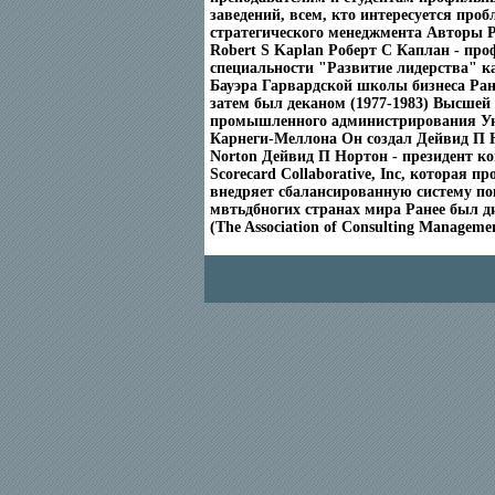
заведений, всем, кто интересуется про
стратегического менеджмента Авторы 
Robert S Kaplan Роберт С Каплан - про
специальности "Развитие лидерства" 
Бауэра Гарвардской школы бизнеса Ран
затем был деканом (1977-1983) Высше
промышленного администрирования Ун
Карнеги-Меллона Он создал Дейвид П 
Norton Дейвид П Нортон - президент к
Scorecard Collaborative, Inc, которая п
внедряет сбалансированную систему по
мвтьдбногих странах мира Ранее был 
(The Association of Consulting Management