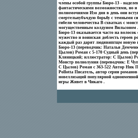
члены особой группы Бюро-13 - наделе
фантастическими возможностями, но и
полномочиями Изо дня в день они всту
смертельнубъчдую борьбу с темными 
гибели человечества В схватках с монс
могуществениым колдуном Вильсоном 
Бюро-13 оказывается часто на волосок 
мужество и воинская доблесть героев 
каждый раз дарят людявипгщм новую 
Бюро-13 (переводчик: Наталья Демчен
Цылов) Роман c 5-170 Судный день (пе
Кляницкий; иллюстратор: С Цылов) Ро
Монстр полнолуния (переводчик: Е Чу
С Цылов) Роман c 363-522 Автор Ник П
Pollotta Писатель, автор серии романов
новеллизаций популярной одноименно
игры Живет в Чикаго .