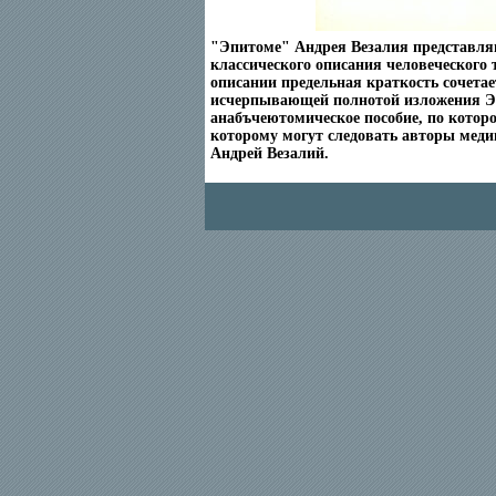
"Эпитоме" Андрея Везалия представляю
классического описания человеческого 
описании предельная краткость сочетае
исчерпывающей полнотой изложения Эт
анабъчеютомическое пособие, по которо
которому могут следовать авторы меди
Андрей Везалий.