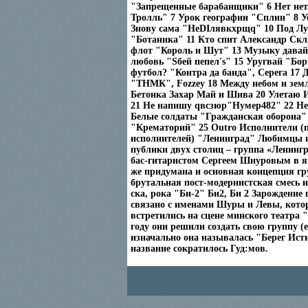
"Запрещенные барабанщики" 6 Нет не
Тролль" 7 Урок географии "Сплин" 8 
Знову сама "НеDIлявкхрщq" 10 Под Лу
"Ботаника" 11 Кто спит Александр Ск
флот "Король и Шут" 13 Музыку давай
любовь "Sбей пепел's" 15 Уругвай "Бо
футбол? "Контра да банда", Серега 17 Д
"ТНМК", Fozzey 18 Между небом и зем
Бетонка Захар Май и Шива 20 Улетаю 
21 Не напишу qвсзюр"Нумер482" 22 Не
Белые солдаты "Гражданская оборона" 
"Крематорий" 25 Outro Исполнители (п
исполнителей) "Ленинград" Любимцы 
публики двух столиц – группа «Ленингр
бас-гитаристом Сергеем Шнуровым в ян
же придумана и основная концепция гр
брутальная пост-модернистская смесь и
ска, рока "Би-2" Би2, Би 2 Зарождение
связано с именами Шуры и Левы, кото
встретились на сцене минского театра 
году они решили создать свою группу (е
изначально она называлась "Берег Ист
название сократилось Гуд:мов.