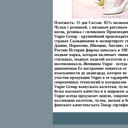
Плотность: 15 ден Состав: 85% полиам
Чулки с резинкой, с вязаным рисунко
носок, резинка с силиконом Производи
Vogue Group - крупнейший производите
странах Скандинавии и экспортирует 
Данию, Норвегию, Швецию, Англию, с
Россию История фирмы началась в 1903
модная марка, которая включает лини
стильных, модных моделей колготок и 
носочковвкхль Женщина Vogue - всегда
динамичная Ее настроение меняется от
изысканности до авангарда, которое не 
участия продукции Vogue в ее гардероб
современных технологий и материалов
Vogue Group выпускать колготки, чулки
белье высокого качества и в широком 
Vogue всегда предлагает новую, совре
коллекцию колготок, чулок, носков и б
финского качестввсзыта Товар сертифи