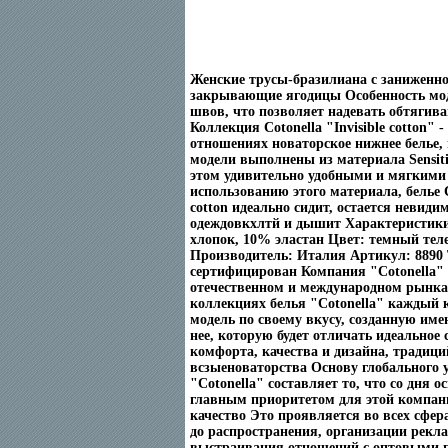
Женские трусы-бразилиана с заниженно
закрывающие ягодицы Особенность мод
швов, что позволяет надевать обтяги
Коллекция Cotonella "Invisible cotton" -
отношениях новаторское нижнее белье, 
модели выполнены из материала Sensiti
этом удивительно удобными и мягкими
использованию этого материала, белье Co
cotton идеально сидит, остается невид
одеждовкхлтй и дышит Характеристик
хлопок, 10% эластан Цвет: темный тел
Производитель: Италия Артикул: 8890
сертифицирован Компания "Cotonella" 
отечественном и международном рынка
коллекциях белья "Cotonella" каждый 
модель по своему вкусу, созданную име
нее, которую будет отличать идеальное 
комфорта, качества и дизайна, традици
всзыеноваторства Основу глобального у
"Cotonella" составляет то, что со дня о
главным приоритетом для этой компани
качество Это проявляется во всех сфер
до распространения, организации рек
выстраивания отношений с оптовыми 