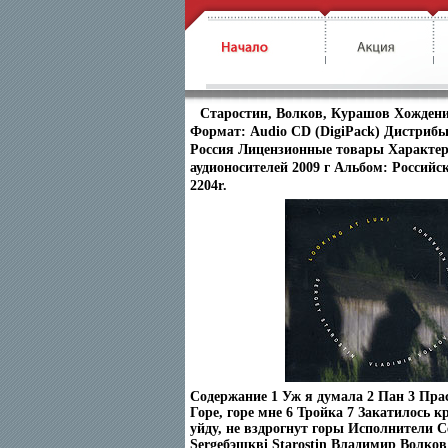
Старостин, Волков, Курашов Хождени
Формат: Audio CD (DigiPack) Дистрибь
Россия Лицензионные товары Характе
аудионосителей 2009 г Альбом: Российс
2204r.
Содержание 1 Уж я думала 2 Пан 3 Пра
Горе, горе мне 6 Тройка 7 Закатилось к
уйду, не вздрогнут горы Исполнители С
Sergeбэщквi Starostin Владимир Волков