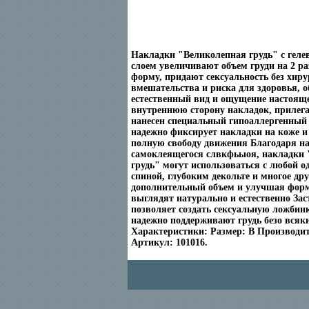
Накладки "Великолепная грудь" с гел
слоем увеличивают объем груди на 2 р
форму, придают сексуальность без хиру
вмешательства и риска для здоровья, 
естественный вид и ощущение настояще
внутреннюю сторону накладок, прилег
нанесен специальный гипоаллергенный 
надежно фиксирует накладки на коже и
полную свободу движения Благодаря н
самоклеящегося слвкфьыоя, накладки 
грудь" могут использоваться с любой о
спиной, глубоким декольте и многое дру
дополнительный объем и улучшая форм
выглядят натурально и естественно Зас
позволяет создать сексуальную ложбин
надежно поддерживают грудь безо всяки
Характеристики: Размер: В Производи
Артикул: 101016.