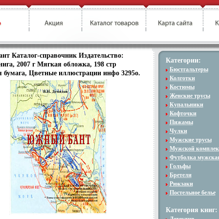
нт Каталог-справочник Издательство:
Категории:
ига, 2007 г Мягкая обложка, 198 стр
Бюстгальтеры
 бумага, Цветные иллюстрации инфо 3295o.
Колготки
Костюмы
Женские трусы
Купальники
Кофточки
Пижамы
Чулки
Мужские трусы
Мужской комплек
Футболка мужска
Гольфы
Бретели
Рюкзаки
Постельное белье
Категория книг: