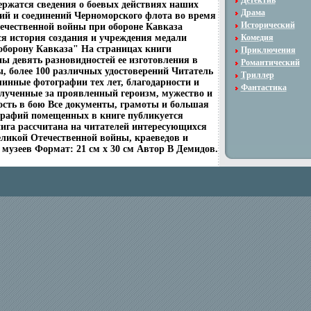
Детектив
держатся сведения о боевых действиях наших
Драма
мий и соединений Черноморского флота во время
Исторический
ечественной войны при обороне Кавказа
я история создания и учреждения медали
Комедия
оборону Кавказа" На страницах книги
Приключения
ы девять разновидностей ее изготовления в
Романтический
ы, более 100 различных удостоверений Читатель
Триллер
линные фотографии тех лет, благодарности и
Фантастика
лученные за проявленный героизм, мужество и
ость в бою Все документы, грамоты и большая
графий помещенных в книге публикуется
ига рассчитана на читателей интересующихся
еликой Отечественной войны, краеведов и
 музеев Формат: 21 см x 30 см Автор В Демидов.