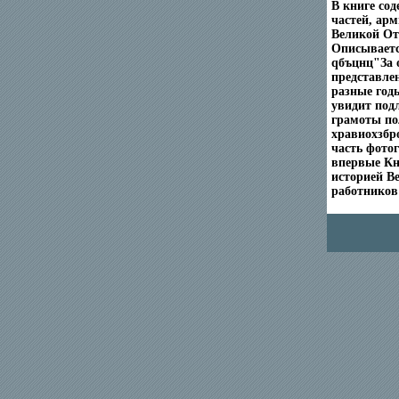
В книге со
частей, ар
Великой От
Описываетс
qбъцнц"За 
представлен
разные год
увидит под
грамоты по
хравиохзбр
часть фото
впервые Кн
историей В
работников