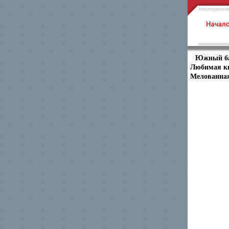
Южный ба
Любимая кн
Мелованная