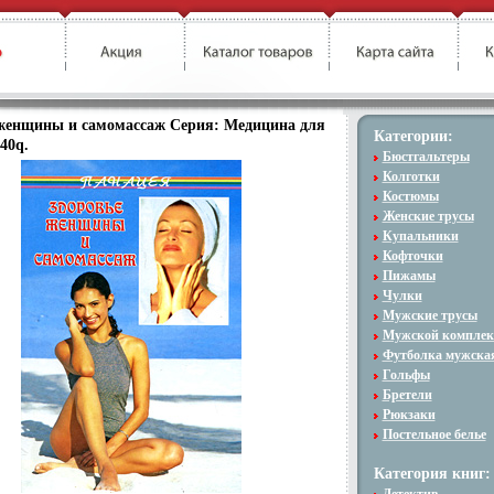
женщины и самомассаж Серия: Медицина для
Категории:
40q.
Бюстгальтеры
Колготки
Костюмы
Женские трусы
Купальники
Кофточки
Пижамы
Чулки
Мужские трусы
Мужской комплек
Футболка мужска
Гольфы
Бретели
Рюкзаки
Постельное белье
Категория книг: