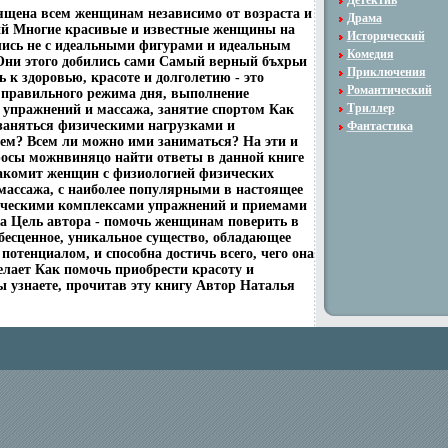
Детектив
ящена всем женщинам независимо от возраста и
Драма
ий Многие красивые и известные женщины на
Исторический
лись не с идеальными фигурами и идеальным
Комедия
Они этого добились сами Самый верный бъхрьи
Приключения
 к здоровью, красоте и долголетию - это
Романтический
 правильного режима дня, выполнение
Триллер
 упражнений и массажа, занятие спортом Как
заняться физическими нагрузками и
Фантастика
ем? Всем ли можно ими заниматься? На эти и
росы можнвиняцо найти ответы в данной книге
акомит женщин с физиологией физических
 массажа, с наиболее популярными в настоящее
ческими комплексами упражнений и приемами
а Цель автора - помочь женщинам поверить в
 бесценное, уникальное существо, обладающее
потенциалом, и способна достичь всего, чего она
елает Как помочь приобрести красоту и
ы узнаете, прочитав эту книгу Автор Наталья