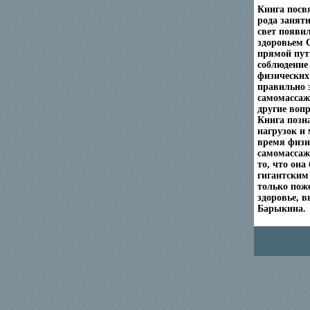
Книга посв
рода занят
свет появи
здоровьем 
прямой путь
соблюдение
физических
правильно 
самомассаж
другие воп
Книга позн
нагрузок и
время физи
самомассаж
то, что она
гигантским 
только пож
здоровье, в
Барыкина.