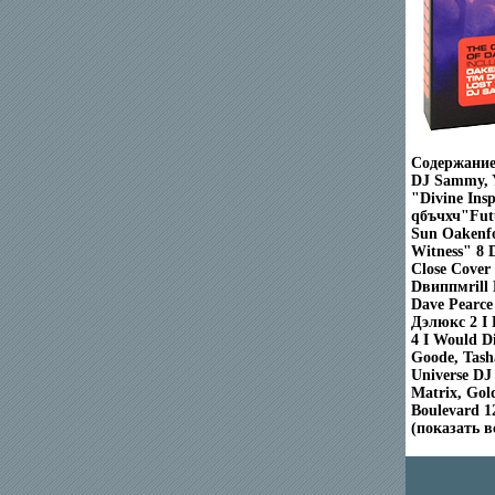
Содержание 
DJ Sammy, 
"Divine Ins
qбъчхч"Futu
Sun Oakenfo
Witness" 8 
Close Cover
Dвиппмrill 
Dave Pearce
Дэлюкс 2 I 
4 I Would D
Goode, Tash
Universe DJ
Matrix, Gol
Boulevard 1
(показать 