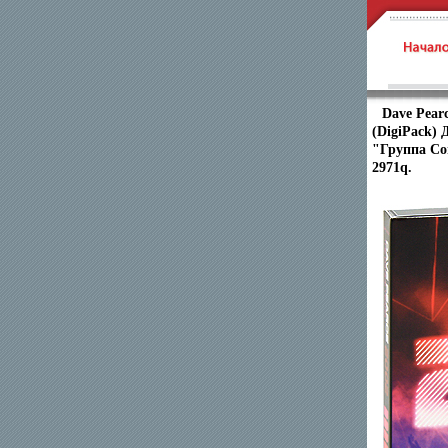
Dave Pear
(DigiPack) 
"Группа Со
2971q.