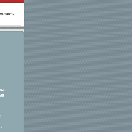
ект
кая
е
: