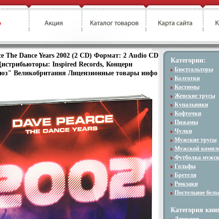
ce The Dance Years 2002 (2 CD) Формат: 2 Audio CD
Категории:
Дистрибьюторы: Inspired Records, Концерн
Бюстгальтеры
юз" Великобритания Лицензионные товары инфо
Колготки
Костюмы
Женские трусы
Купальники
Кофточки
Пижамы
Чулки
Мужские трусы
Мужской компл
Футболка мужс
Гольфы
Бретели
Рюкзаки
Постельное бель
Категория книг