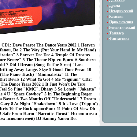
Детектив
Драма
Исторический
Комедия
Приключения
Романтический
Триллер
Фантастика
CD1: Dave Pearce The Dance Years 2002 1 Heaven
Yanou, Do 2 The Way (Put Your Hand In My Hand)
piration" 3 Forever Dee Dee 4 Temple Of Dreams
re Breeze" 5 The Theme Юрген Вриэс 6 Southern
ld 7 Did I Dream (Song To The Siren) "Lost
Drifting Away Lange, Skye 9 Good Time Peran 10
 (The Piano Track) "Minimalistix" 11 The
Dirt Devils 12 What Ya Got 4 Me "Signum" CD2:
 The Dance Years 2002 1 It Just Won't Do Тим
Feel So Fine "KMC", Dhany 3 So Lonely "Jakatta"
ie 4 U "Space Cowboy" 5 In The Beginning Roger
a Baxter 6 Two Months Off "Underworld" 7 Dream
 Gary 8 At Night "Shakedown" 9 It's Love (Trippin')
dtrix 10 The Rock вроюэPunx 11 Point Of View Db
2 Safe From Harm "Narcotic Thrust" Исполнители
всех исполнителей) DJ Sammy Yanou Do.