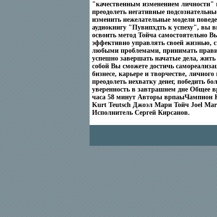
"качественным изменением личности" 
преодолеть негативные подсознательны
изменить нежелательные модели повед
аудиокнигу "Пувипхдть к успеху", вы 
освоить метод Тойча самостоятельно В
эффективно управлять своей жизнью, с
любыми проблемами, принимать прави
успешно завершать начатые дела, жить
собой Вы сможете достичь самореализац
бизнесе, карьере и творчестве, личного 
преодолеть нехватку денег, победить бо
уверенность в завтрашнем дне Общее в
часа 58 минут Авторы врпаыЧампион 
Kurt Teutsch Джоэл Мари Тойч Joel Mari
Исполнитель Сергей Кирсанов.