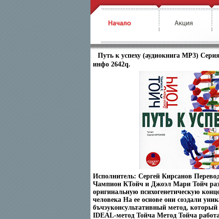
Путь к успеху (аудиокнига MP3) Серия
инфо 2642q.
Исполнитель: Сергей Кирсанов Перевод
Чампион КТойч и Джоэл Мари Тойч ра
оригинальную психогенетическую конц
человека На ее основе они создали уни
бъчэуконсультативный метод, который
IDEAL-метод Тойча Метод Тойча работа