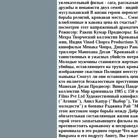
увлекательный фильм - сага, рассказы
дружбы и ненависти двух семей - индий
мусульманской В жизни героев перепле
борьба религий, кровавая месть… Смог
влюбленные и какова цена их счастья? 
посмотрев этот напряженный драмати
Режиссер: Ракеш Кумар Продюсеры: Б
Мехра Творческий коллектив Кровавый 
мин, Индия Vinod Chopra Productions 
кинофильм Менака Чопра, Дипраз Рана
триллере Манохана Десаи "Кровавый з
таинственных и ужасных убийств потр
Молодые мужчины становятся жертвам
убийцы, оставляющего на трупах крова
изображение свастики Полиция неотступ
маньяка Смогут ли они остановить цепь
кто является безжалостным преступни
Манохан Десаи Продюсер: Винод Панде
коллектив Мир криминала 1985 г, 150 м
Films Pvt Ltd Художественный киноф
("Агония"), Анил Капур ("Выбор"), Т
молодости") в боевике Раджива Рай "
этом жестоком мире борьба между Добр
обязательная составляющая жизни кажд
герой этого захватывающего фильма п
противостоять кровавому и несправед
криминала в его родном городе Что жд
Викрама и его подругу Аниту, Вы узнает