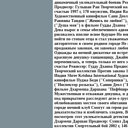
динамичный увлекательный боевик Реж
Продюсер: Гульшан Раи Творческий ко
счастью 1997 г, 170 мвуясгин, Индия Rat
Художественный кинофильм Сани Деол 
Раввина Тандон ("Женись по любви!")
("Душа моя") в фильме Гудды Дханоа 
Дева вырос в семье обеспеченного адвок
рисовалось вполне ясное будущее Но ю
пойти по стопам отца и стал уважаем
авторитетом в своем родном городе Не
продажным законам, он завоевал любо
Однажды на ночной дискотеке он встре
красивую девушку-танцовщицу, Джайю 
переменилась, и теперь только от него 
счастье Режиссер: Гудду Дханоа Продюс
Творческий коллектив Против закона 19
Индия Shree Krishna International Худ
кинофильм Пуджа Беди ("Соперники"),
("Инспектор розыска"), Санни Деол ("
фильме Дхармеша Даршана "Пвфбпиро
Мужественная и отважная девушка, и д
под прикрытием расследуют дело о груп
облюбовавших местом своего обитания
городе ночной клуб Смогут ли герои р
доказательства и изобличить злодеев, В
посмотрев этот увлекательный детекти
Дхармеш Даршан Продюсер: Сунил Да
коллектив Смертельный бой 2002 г, 14