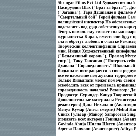
Shringar Films Pvt Ltd Художественны
Насируддин Шах ("Брат за брата"), Ди
("Загадка"), Тара Дэшпанде в фильме 
"Смертельный бой" Герой фильма Сам 
полицейский инспектор Но обстоятельс
подставить под удар собственную карь
Теперь помочь ему сможет только очар
журналистка Киран, вместе они будут 
зла и обретут любовь и счастье Режисс
Творческий коллективфвшив Справедлив
мин, Индия Художественный кинофиль
("Безымянный король"), Прамод Мутху
тигр"), Тику Талсания ("Потерять себ
Дхавана "Справедливость" Школьный 
Видьяпати возвращается в свою родную
все ее население под жутким террором
Только Видьяпати может помочь своим
освободить всех от произвола криминал
справедливость началась! Режиссер: Д
Продюсер: Суриндер Капур Творческий
Дополнительные материалы Режиссеры 
режиссеров) Даял Нихалани (Авантюрис
Менул Кумар (Ангел смерти) Mehul K
Сингх Гульзар (Майор) Sampooran Sing
(показать всех актеров) Говинда (Аван
Govinda Ahuja Шилпа Шетти (Авантюрис
Адитья Панчоли (Авантюрист) Aditya P