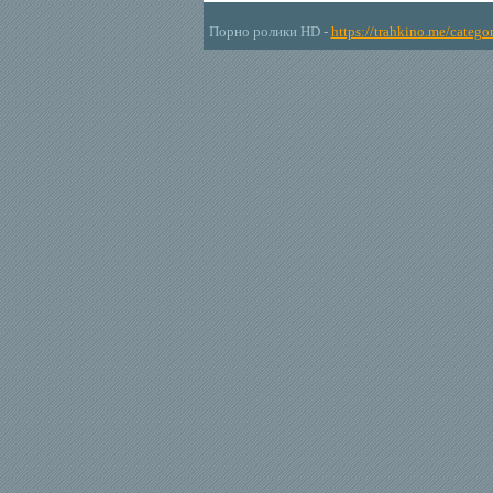
Порно ролики HD -
https://trahkino.me/categor