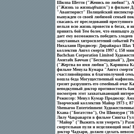
Шилпа Шетти ("Женись по любви!"), 
("Жизнь за жизньqбъшзх") в фильме Д
"Авантюрист" Полицейский инспектор
вынужден со своей любимой семьей пок
спасаясь от преследований преступного
нельзя всю жизнь провести в бегах, и 
принять бой Тем более, что евипыцго 
дает ему возможность победить злодеев
запутанных хитросплетений событий Р
Нихалани Продюсер: Дирайжрал Шах 
коллектив Ангел смерти 1997 г, 150 ми
Bachchan Corporation Limited Художес
Амитабх Баччан ("Беспощадный"), Ди
("Жертва во имя любви"), Каришма Ка
фильме Менула Кумара "Ангел смерти
счастливойврпвк и благополучной семь
вошла беда Могущественный мафиозны
грозит разрушить его семейный очаг К
неподкупный доктор противостоять бан
посмотрев этот захватывающий интер
Режиссер: Менул Кумар Продюсер: Ами
Творческий коллектив Майор 1973 г, 8
Shemaroo Enterteinment Художественн
Кхана ("Богатство"), Ом Шивпури ("Но
Лилу Чакраварти в фильме Сингха Гул
"Майор" ("Выжить или умереть") Раз
смертельная пуля и исцеляющий нож! Е
доктор Чадхари, должен сделать невозм