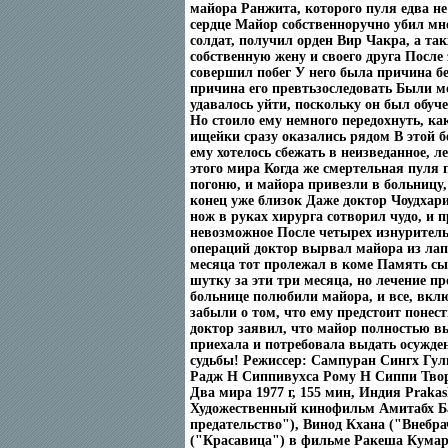
майора Ранжита, которого пуля едва не
сердце Майор собственноручно убил мн
солдат, получил орден Вир Чакра, а та
собственную жену и своего друга После
совершил побег У него была причина бе
причина его превтьзоследовать Были м
удавалось уйти, поскольку он был обуче
Но стоило ему немного передохнуть, ка
ищейки сразу оказались рядом В этой б
ему хотелось сбежать в неизведанное, 
этого мира Когда же смертельная пуля 
погоню, и майора привезли в больницу,
конец уже близок Даже доктор Чоудхари
нож в руках хирурга сотворил чудо, и 
невозможное После четырех изнурител
операций доктор вырвал майора из лап
месяца тот пролежал в коме Память сы
шутку за эти три месяца, но лечение пр
больнице полюбили майора, и все, вкл
забыли о том, что ему предстоит понест
доктор заявил, что майор полностью в
приехала и потребовала выдать осужде
судьбы! Режиссер: Сампуран Сингх Гу
Радж Н Сиппивухса Рому Н Сиппи Тво
Два мира 1977 г, 155 мин, Индия Prakas
Художественный кинофильм Амитабх Б
предательство"), Винод Кхана ("Внебр
("Красавица") в фильме Ракеша Кумар