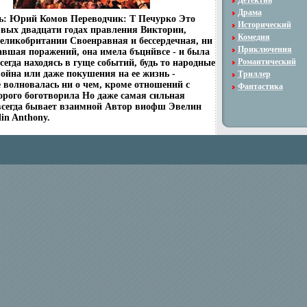
Детектив
Драма
ь: Юрий Комов Переводчик: Т Печурко Это
Исторический
рвых двадцати годах правления Виктории,
Комедия
еликобритании Своенравная и бессердечная, ни
Приключения
авшая поражений, она имела бъцнйвсе - и была
Романтический
сегда находясь в гуще событий, будь то народные
ойна или даже покушения на ее жизнь -
Триллер
 волновалась ни о чем, кроме отношений с
Фантастика
орого боготворила Но даже самая сильная
всегда бывает взаимной Автор виофш Эвелин
in Anthony.