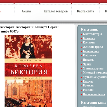
Виктория Виктория и Альберт Серия:
Категории:
 инфо 6607p.
Бюстгальтеры
Колготки
Костюмы
Женские трусы
Купальники
Кофточки
Пижамы
Чулки
Мужские трусы
Мужской комплек
Футболка мужска
Гольфы
Бретели
Рюкзаки
Постельное белье
Категория книг: