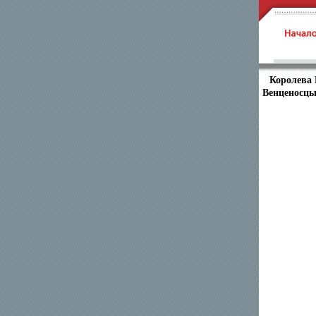
Королева 
Венценосцы