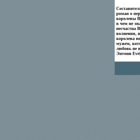
Составител
роман о пе
королевы В
в чем не зн
несчастна В
волнения, в
королева не
мужем, кот
любовь не 
Энтони Evel