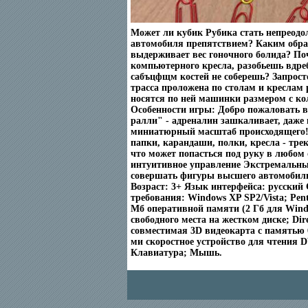
Может ли кубик Рубика стать непреод
автомобиля препятствием? Каким обра
выдерживает вес гоночного болида? По
компьютерного кресла, разобьешь вдре
сабъцфщм костей не соберешь? Запросто
трасса проложена по столам и креслам 
носятся по ней машинки размером с к
Особенности игры: Добро пожаловать 
ралли" - адреналин зашкаливает, даже
миниатюрный масштаб происходящего! 
папки, карандаши, полки, кресла - трек
что может попасться под руку в любом
интуитивное управление Экстремальны
совершать фигуры высшего автомобил
Возраст: 3+ Язык интерфейса: русский
требования: Windows XP SP2/Vista; Pent
Мб оперативной памяти (2 Гб для Windo
свободного места на жестком диске; Dir
совместимая 3D видеокарта с памятью 6
ми скоростное устройство для чтения 
Клавиатура; Мышь.